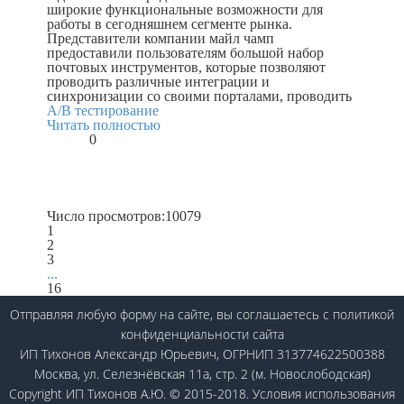
широкие функциональные возможности для
работы в сегодняшнем сегменте рынка.
Представители компании майл чамп
предоставили пользователям большой набор
почтовых инструментов, которые позволяют
проводить различные интеграции и
синхронизации со своими порталами, проводить
A/B тестирование
Читать полностью
0
Число просмотров:
10079
1
2
3
...
16
Отправляя любую форму на сайте, вы соглашаетесь
с политикой
конфиденциальности
сайта
ИП Тихонов Александр Юрьевич, ОГРНИП 313774622500388
Москва, ул. Селезнёвская 11а, стр. 2 (м. Новослободская)
Copyright ИП Тихонов А.Ю. © 2015-2018.
Условия использования