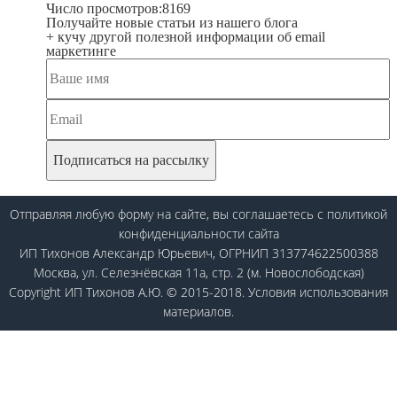
Число просмотров:
8169
Получайте новые статьи из нашего блога
+ кучу другой полезной информации об email
маркетинге
Отправляя любую форму на сайте, вы соглашаетесь
с политикой
конфиденциальности
сайта
ИП Тихонов Александр Юрьевич, ОГРНИП 313774622500388
Москва, ул. Селезнёвская 11а, стр. 2 (м. Новослободская)
Copyright ИП Тихонов А.Ю. © 2015-2018.
Условия использования
материалов.