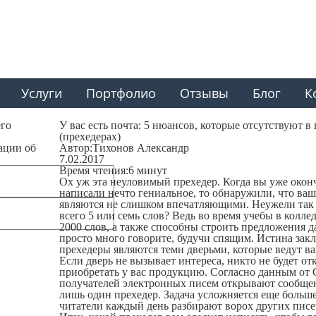
Услуги
Портфолио
Отзывы
Блог
К
его
У вас есть почта: 5 нюансов, которые отсутствуют в
(прехедерах)
ации об
Автор:
Тихонов Александр
7.02.2017
Время чтения:
6 минут
Ох уж эта неуловимый прехедер. Когда вы уже оконч
написали нечто гениальное, то обнаружили, что ва
являются не слишком впечатляющими. Неужели так
всего 5 или семь слов? Ведь во время учебы в колл
2000 слов, а также способны строить предложения д
просто много говорите, будучи спящим. Истина закл
прехедеры являются теми дверьми, которые ведут ва
Если дверь не вызывает интереса, никто не будет от
приобретать у вас продукцию. Согласно данным от C
получателей электронных писем открывают сообщен
лишь один прехедер. Задача усложняется еще больше
читатели каждый день разбирают ворох других писе