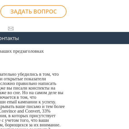
ЗАДАТЬ ВОПРОС
онтакты
 ваших предзаголовках
ательно убедились в том, что
ши открытые показатели
 сложно правильно написать
едже вы писали конспекты на
аже во сне. Но на самом деле вы
ючается в том, что
ши email кампании к успеху.
крывать ваше письмо и тем более
onvince and Convert, 33%
ия, в которых присутствует
 с учетом того, что ваши
м, борющихся за их внимание.