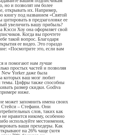
 Задавайте вашим подписчикам
, но и позволят им более
е, открывать их. Например,
ую книгу под названием «Святой
ы цитировать в предзаголовке ее
бный увеличить вашу прибыль?
ра Кэсси Хоу она оформляет свой
дписчиков. Когда вы прочтете
себе такой вопрос. Благодаря
крытия ее видео. Это гораздо
ие: «Посмотрите это, если вам
ся и помогают нам лучше
лько простых частей и позволяя
В New Yorker даже была
за которых ваш мозг любит
ой темы. Цифры также способны
ивать размер скидки. Godiva
 примере ниже.
 не может запомнить имена своих
и Стейси – Стефани. Они
ребительных слов, таких как
то не нравится никому, особенно
ибо используйте местоимения,
ировать ваши прехедеры. Как
открывают на 26% чаще (хотя