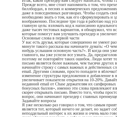
Итак, какой прехедер вам следует написать, чтобы 
Прежде всего, мне стоит напомнить о том, что прех
биллбордах, в песнях и коммерческих предложениях
даже в повседневных разговорах. Чтобы создать сво
необходимо знать о том, как его сформулировать и з
воображению. Последние три года я работаю над ус
главную цель: взломать код к написанию идеальног
даже тысяч тестовых вариантов, я обнаружил, что вс
которые помогут вам улучшить прехедер и увеличит
Основные слова в первой части
У вас есть друзья, которые совершенно не умеют ра
минуте такого рассказа вы начинаете думать: «О че
нибудь услышим основную часть?». И когда они уже
главного, вы уже успели все узнать. Да, предзаголо
поэтому не повторяйте таких ошибок. Люди хотят т
письмо является более важным, чем тысячи других 
начинайте строку с самых важных и действенных сл
email. Другими словами, просто попадите в яблочко
изменение структуры предложения и добавление в 
увеличивает показатели открытия на 10-20%. Давай
недавний email от Chase держателям их сапфировых 
бонусных баллов», именно эти слова привлекают взг
скорее открывать письмо. Вместо того, чтобы прост
вопрос, они начинают прехедер с главных преимуще
Задавайте вопросы
Я уже несколько раз говорил о том, что самым прия
является тот, который ничего не делает, но задает 
неподдельный интерес к их жизни и очень мало гово