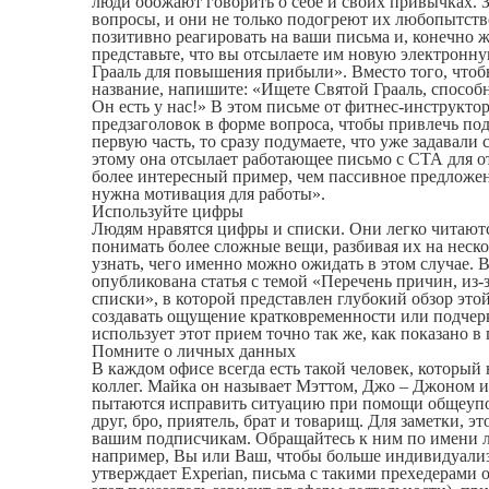
люди обожают говорить о себе и своих привычках.
вопросы, и они не только подогреют их любопытство
позитивно реагировать на ваши письма и, конечно ж
представьте, что вы отсылаете им новую электронн
Грааль для повышения прибыли». Вместо того, чтоб
название, напишите: «Ищете Святой Грааль, спосо
Он есть у нас!» В этом письме от фитнес-инструкто
предзаголовок в форме вопроса, чтобы привлечь по
первую часть, то сразу подумаете, что уже задавали 
этому она отсылает работающее письмо с СТА для от
более интересный пример, чем пассивное предложен
нужна мотивация для работы».
Используйте цифры
Людям нравятся цифры и списки. Они легко читают
понимать более сложные вещи, разбивая их на неско
узнать, чего именно можно ожидать в этом случае. 
опубликована статья с темой «Перечень причин, из-
списки», в которой представлен глубокий обзор эт
создавать ощущение кратковременности или подчерк
использует этот прием точно так же, как показано в
Помните о личных данных
В каждом офисе всегда есть такой человек, который
коллег. Майка он называет Мэттом, Джо – Джоном 
пытаются исправить ситуацию при помощи общеупот
друг, бро, приятель, брат и товарищ. Для заметки, э
вашим подписчикам. Обращайтесь к ним по имени л
например, Вы или Ваш, чтобы больше индивидуализ
утверждает Experian, письма с такими прехедерами 