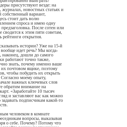
гарантированно выиграть?
едеры присутствуют везде: на
, журналах, новостных статьях и
й собственный вариант,
десь стоит дать волю
илением спроса и имею одну
о предзаголовка.
После сотен или
е сводится к этим пяти советам,
ь рейтинги открытия.
ссказывать истории? Уже на 15-й
м вообще идет речь? Мы когда-
, наконец, дошли до самого
вки работают точно также,
очно знать, почему именно ваше
в их почтовом ящике, поэтому
ов, чтобы побудить их открыть
! Согласно моему опыту,
начале важных ключевых слов
те обратим внимание на
карт. «Заработайте 10 тысяч
ляд и заставляют вас как можно
о задавать подписчикам какой-то
ств.
тным человеком в комнате
собеседникам вопросы, выказывая
ря о себе. Почему? Потому что