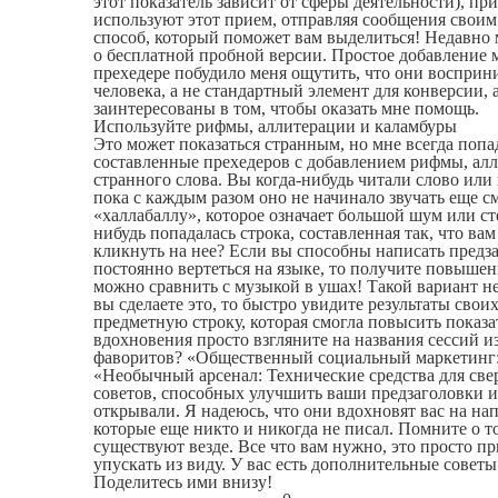
этот показатель зависит от сферы деятельности), пр
используют этот прием, отправляя сообщения свои
способ, который поможет вам выделиться! Недавно 
о бесплатной пробной версии. Простое добавление 
прехедере побудило меня ощутить, что они восприн
человека, а не стандартный элемент для конверсии, 
заинтересованы в том, чтобы оказать мне помощь.
Используйте рифмы, аллитерации и каламбуры
Это может показаться странным, но мне всегда поп
составленные прехедеров с добавлением рифмы, алл
странного слова. Вы когда-нибудь читали слово или 
пока с каждым разом оно не начинало звучать еще 
«халлабаллу», которое означает большой шум или ст
нибудь попадалась строка, составленная так, что ва
кликнуть на нее? Если вы способны написать предза
постоянно вертеться на языке, то получите повышен
можно сравнить с музыкой в ушах! Такой вариант не
вы сделаете это, то быстро увидите результаты свои
предметную строку, которая смогла повысить показа
вдохновения просто взгляните на названия сессий 
фаворитов? «Общественный социальный маркетинг:
«Необычный арсенал: Технические средства для све
советов, способных улучшить ваши предзаголовки и
открывали. Я надеюсь, что они вдохновят вас на на
которые еще никто и никогда не писал. Помните о т
существуют везде. Все что вам нужно, это просто п
упускать из виду. У вас есть дополнительные совет
Поделитесь ими внизу!