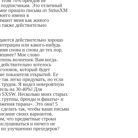
и этом 70% брендов не
м подписчикам. Это отличный
мне пришло письма от SiriusXM
моего имени в
имают меня как живого
а также действительно
адаются действительно хорошо
итерации или какого-нибудь
имя снова и снова до тех пор,
смешнее? Мое слово
епень волнения. Вам когда-
м действительно хотелось
головок, который будет
ие показателя открытий. Ее
 так легко придумать, но если
х трудов. Я видел невероятную
тель на 30-40%! Для
из SXSW. Несколько моих старых
 группы, бренды и фанаты» и
ржения тирана». Это они! 5
 сделать так, чтобы ваши письма
писание своих вариантов,
ом, что предметные строки
рислушиваться и ничего не
ы по улучшению прехедеров?