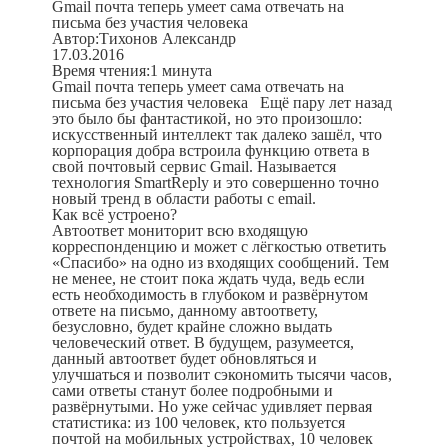
Gmail почта теперь умеет сама отвечать на
письма без участия человека
Автор:
Тихонов Александр
17.03.2016
Время чтения:
1 минута
Gmail почта теперь умеет сама отвечать на
письма без участия человека
Ещё пару лет назад
это было бы фантастикой, но это произошло:
искусственный интеллект так далеко зашёл, что
корпорация добра встроила функцию ответа в
свой почтовый сервис Gmail. Называется
технология SmartReply и это совершенно точно
новый тренд в области работы с email.
Как всё устроено?
Автоответ мониторит всю входящую
корреспонденцию и может с лёгкостью ответить
«Спасибо» на одно из входящих сообщений. Тем
не менее, не стоит пока ждать чуда, ведь если
есть необходимость в глубоком и развёрнутом
ответе на письмо, данному автоответу,
безусловно, будет крайне сложно выдать
человеческий ответ. В будущем, разумеется,
данный автоответ будет обновляться и
улучшаться и позволит сэкономить тысячи часов,
сами ответы станут более подробными и
развёрнутыми. Но уже сейчас удивляет первая
статистика: из 100 человек, кто пользуется
почтой на мобильных устройствах, 10 человек